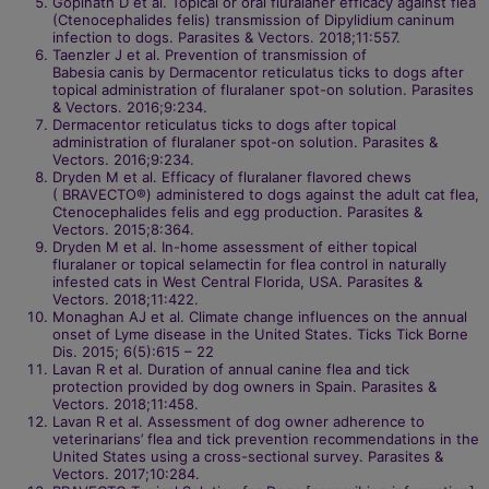
Gopinath D et al. Topical or oral fluralaner efficacy against flea
(Ctenocephalides felis) transmission of Dipylidium caninum
infection to dogs. Parasites & Vectors. 2018;11:557.​
Taenzler J et al. Prevention of transmission of
Babesia canis by Dermacentor reticulatus ticks to dogs after
topical administration of fluralaner spot-on solution. Parasites
& Vectors. 2016;9:234.​
Dermacentor reticulatus ticks to dogs after topical
administration of fluralaner spot-on solution. Parasites &
Vectors. 2016;9:234.​
Dryden M et al. Efficacy of fluralaner flavored chews
( BRAVECTO®) administered to dogs against the adult cat flea,
Ctenocephalides felis and egg production. Parasites &
Vectors. 2015;8:364.​
Dryden M et al. In-home assessment of either topical
fluralaner or topical selamectin for flea control in naturally
infested cats in West Central Florida, USA. Parasites &
Vectors. 2018;11:422.​
Monaghan AJ et al. Climate change influences on the annual
onset of Lyme disease in the United States. Ticks Tick Borne
Dis. 2015; 6(5):615 – 22​
Lavan R et al. Duration of annual canine flea and tick
protection provided by dog owners in Spain. Parasites &
Vectors. 2018;11:458.​
Lavan R et al. Assessment of dog owner adherence to
veterinarians’ flea and tick prevention recommendations in the
United States using a cross-sectional survey. Parasites &
Vectors. 2017;10:284.​