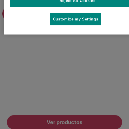
Reject All Cookies
Ver productos
Customize my Settings
Conoce todos los productos
Bravecto® que tenemos
disponibles para tu perro
Encuentra la mejor opción para proteger a tu perro
contra pulgas, garrapatas y otros parásitos.
Ver productos