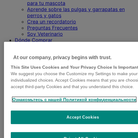
para tu mascota
Aprende sobre las pulgas y garrapatas en
perros y gatos
Crea un recordatorio
Preguntas Frecuentes
Soy Veterinario
Dónde Comprar
Compra online
Encuentra tu Veterinaria
At our company, privacy begins with trust.
This Site Uses Cookies and Your Privacy Choice Is Importan
We suggest you choose the Customize my Settings to make your
Conoce todos los
individualized choices. Accept Cookies means that you are choos
accept third-party Cookies and that you understand this choice.
productos Bravecto® que
Ознакомьтесь с нашей Политикой конфиденциальности
tenemos disponibles para
tu perro
Accept Cookies
Encuentra la mejor opción para proteger a tu perro contra
pulgas, garrapatas y otros parásitos.