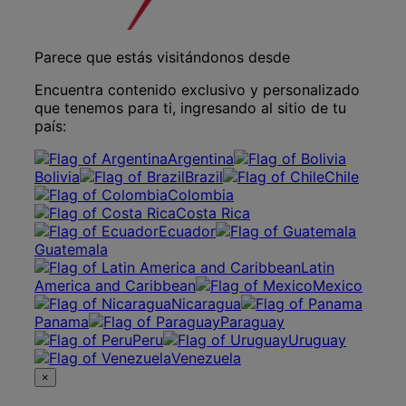
Parece que estás visitándonos desde
Encuentra contenido exclusivo y personalizado
que tenemos para ti, ingresando al sitio de tu
país:
Argentina
Bolivia
Brazil
Chile
Colombia
Costa Rica
Ecuador
Guatemala
Latin
America and Caribbean
Mexico
Nicaragua
Panama
Paraguay
Peru
Uruguay
Venezuela
×