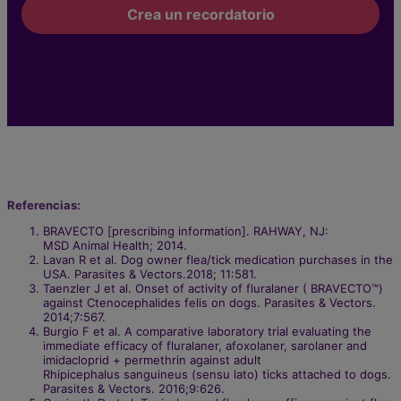
Crea un recordatorio
Referencias:
BRAVECTO [prescribing information]. RAHWAY, NJ:
MSD Animal Health; 2014.​
Lavan R et al. Dog owner flea/tick medication purchases in the
USA. Parasites & Vectors.2018; 11:581.​
Taenzler J et al. Onset of activity of fluralaner ( BRAVECTO™)
against Ctenocephalides felis on dogs. Parasites & Vectors.
2014;7:567.​
Burgio F et al. A comparative laboratory trial evaluating the
immediate efficacy of fluralaner, afoxolaner, sarolaner and
imidacloprid + permethrin against adult
Rhipicephalus sanguineus (sensu lato) ticks attached to dogs.
Parasites & Vectors. 2016;9:626.​