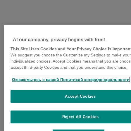
Productos para perros
At our company, privacy begins with trust.
Bravecto® 365: 1 inyección, 1 año de
protección
This Site Uses Cookies and Your Privacy Choice Is Importan
Bravecto® Masticable: tabletas fáciles de usar
We suggest you choose the Customize my Settings to make your
Bravecto® 1M: 37 días de protección con 1
individualized choices. Accept Cookies means that you are choos
dosis
accept third-party Cookies and that you understand this choice.
Bravecto® 1M Triple: protección contra
parásitos externos e internos
Ознакомьтесь с нашей Политикой конфиденциальности
Productos para gatos
Bravecto® Plus: protección contra párasitos
externos e internos
Accept Cookies
Recursos
Bravecto® Geo ID
Blog: Aprendiendo con Bravecto®
Reject All Cookies
Suscríbete al newsletter
Encuentra el producto y la dosis perfecta