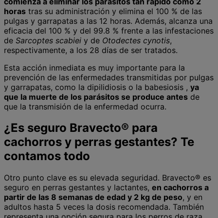
comienza a eliminar los parásitos tan rápido como 2
horas
tras su administración y elimina el 100 % de las
pulgas y garrapatas a las 12 horas. Además, alcanza una
eficacia del 100 % y del 99.8 % frente a las infestaciones
de
Sarcoptes scabiei
y de
Otodectes cynotis
,
respectivamente, a los 28 días de ser tratados.
Esta acción inmediata es muy importante para la
prevención de las enfermedades transmitidas por pulgas
y garrapatas, como la dipilidiosis o la babesiosis ,
ya
que la muerte de los parásitos se produce antes
de
que la transmisión de la enfermedad ocurra.
¿Es seguro Bravecto® para
cachorros y perras gestantes? Te
contamos todo
Otro punto clave es su elevada seguridad. Bravecto® es
seguro en perras gestantes y lactantes,
en cachorros a
partir de las 8 semanas de edad y 2 kg de peso
, y en
adultos hasta 5 veces la dosis recomendada. También
representa una opción segura para los perros de raza