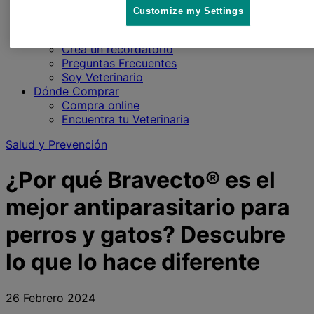
para tu mascota
Customize my Settings
Aprende sobre las pulgas y garrapatas en
perros y gatos
Crea un recordatorio
Preguntas Frecuentes
Soy Veterinario
Dónde Comprar
Compra online
Encuentra tu Veterinaria
Salud y Prevención
¿Por qué Bravecto® es el
mejor antiparasitario para
perros y gatos? Descubre
lo que lo hace diferente
26 Febrero 2024