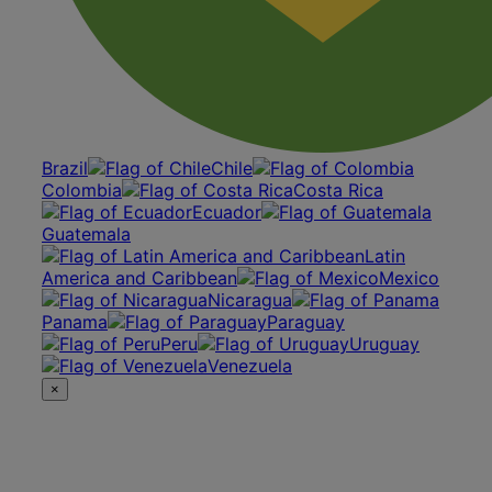
Brazil
Chile
Colombia
Costa Rica
Ecuador
Guatemala
Latin
America and Caribbean
Mexico
Nicaragua
Panama
Paraguay
Peru
Uruguay
Venezuela
×