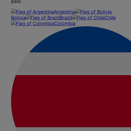
país:
Argentina
Bolivia
Brazil
Chile
Colombia