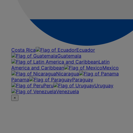
Costa Rica
Ecuador
Guatemala
Latin
America and Caribbean
Mexico
Nicaragua
Panama
Paraguay
Peru
Uruguay
Venezuela
×