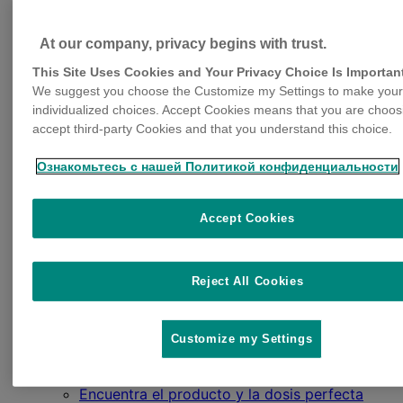
At our company, privacy begins with trust.
This Site Uses Cookies and Your Privacy Choice Is Importan
We suggest you choose the Customize my Settings to make your
Productos para perros
individualized choices. Accept Cookies means that you are choos
Bravecto® 365: 1 inyección, 1 año de
accept third-party Cookies and that you understand this choice.
protección
Bravecto® Masticable: tabletas fáciles de usar
Ознакомьтесь с нашей Политикой конфиденциальности
Bravecto® 1M: 37 días de protección con 1
dosis
Bravecto® 1M Triple: protección contra
Accept Cookies
parásitos externos e internos
Productos para gatos
Bravecto® Plus: protección contra párasitos
Reject All Cookies
externos e internos
Recursos
Bravecto® Geo ID
Customize my Settings
Blog: Aprendiendo con Bravecto®
Suscríbete al newsletter
Encuentra el producto y la dosis perfecta